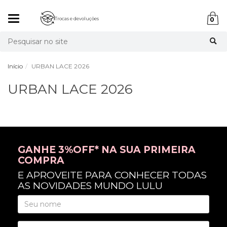
Mudar
Trocas e devoluções
0
navegação
Busca
Início
URBAN LACE 2026
URBAN LACE 2026
GANHE 3%OFF* NA SUA PRIMEIRA
COMPRA
E APROVEITE PARA CONHECER TODAS
AS NOVIDADES MUNDO LULU