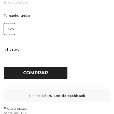
(
Cód.
24355
)
Tamanho:
único
único
R$ 98,90
COMPRAR
Ganhe até
R$ 1,98
de cashback
Frete e prazo:
Não sei meu CEP