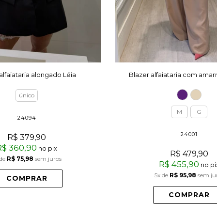
alfaiataria alongado Léia
Blazer alfaiataria com amar
único
M
G
24094
24001
R$ 379,90
R$ 360,90
no pix
R$ 479,90
de
R$ 75,98
sem juros
R$ 455,90
no pi
5x
de
R$ 95,98
sem ju
COMPRAR
COMPRAR