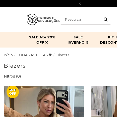
RACOMPRA
TROCAS E
DEVOLUÇÕES
SALE Até 70%
SALE
KIT 
OFF ❌
INVERNO ❄️
DESCONTO
Início
TODAS AS PEÇAS 🖤
Blazers
3 regatas por 159,90 🌟
vestidos
3 vestidos por 299,90 🎖️
calças
2 leg
con
Blazers
camisas
t-shirts
blu
biquínis
saias
Filtros (
0
)
+
30%
OFF