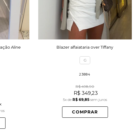
ração Aline
Blazer alfaiataria over Tiffany
G
23884
R$ 498,90
R$ 349,23
5x
de
R$ 69,85
sem juros
x
ros
COMPRAR