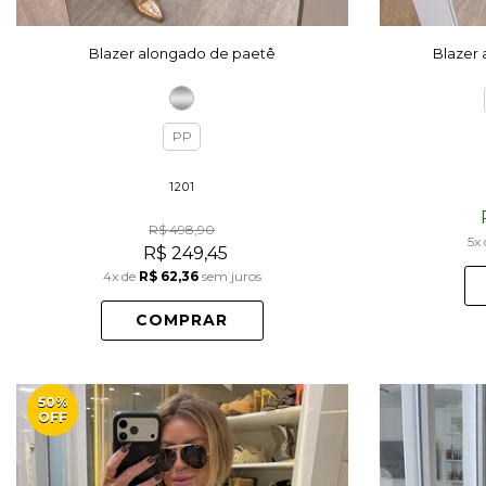
Blazer alongado de paetê
Blazer 
PP
1201
R$ 498,90
5x
R$ 249,45
4x
de
R$ 62,36
sem juros
COMPRAR
50%
OFF