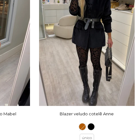
do Mabel
Blazer veludo cotelê Anne
único