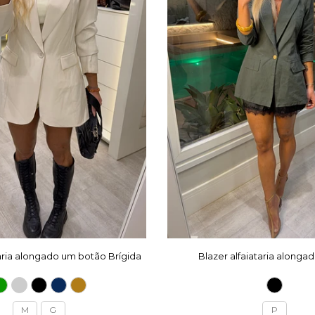
taria alongado um botão Brígida
Blazer alfaiataria alonga
M
G
P