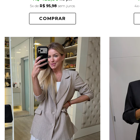
5x
de
R$ 95,98
sem juros
4x
COMPRAR