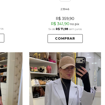
23946
R$ 359,90
R$ 341,90
no pix
ros
5x
de
R$ 71,98
sem juros
COMPRAR