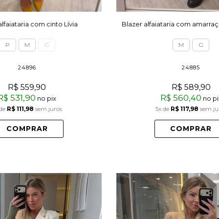
alfaiataria com cinto Lívia
Blazer alfaiataria com amarraç
P
M
G
M
G
24896
24885
R$ 559,90
R$ 589,90
R$ 531,90
R$ 560,40
no pix
no pi
de
R$ 111,98
sem juros
5x
de
R$ 117,98
sem ju
COMPRAR
COMPRAR