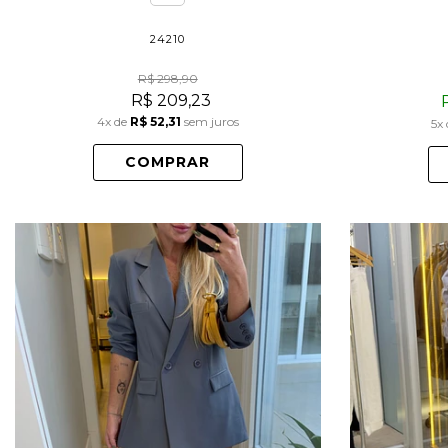
24210
R$ 298,90
R$ 209,23
4x
de
R$ 52,31
sem juros
5x
COMPRAR