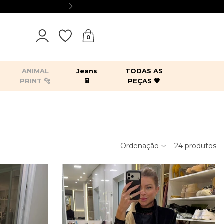
0
ANIMAL
Jeans
TODAS AS
PRINT 🐆
👖
PEÇAS 🖤
tops
bodies
blazers
kimonos
es
acessórios
Ordenação
24
produtos