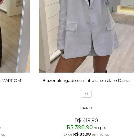
 giz MARROM
Blazer alongado em linho cinza claro Diana
M
24419
R$ 419,90
R$ 398,90
x
no pix
ros
5x
de
R$ 83,98
sem juros