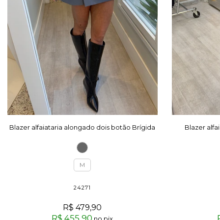
Blazer alfaiataria alongado dois botão Brígida
Blazer alf
M
24271
R$ 479,90
R$ 455,90
no pix