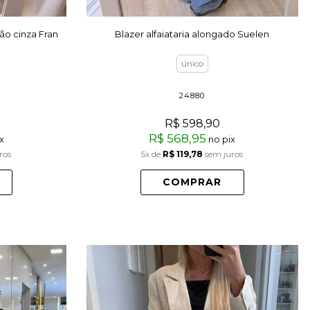
ão cinza Fran
Blazer alfaiataria alongado Suelen
único
24880
R$ 598,90
R$ 568,95
x
no pix
ros
5x
de
R$ 119,78
sem juros
COMPRAR