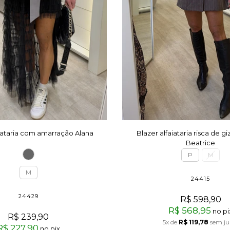
aiataria com amarração Alana
Blazer alfaiataria risca de
Beatrice
P
M
M
24415
24429
R$ 598,90
R$ 568,95
no pi
R$ 239,90
5x
de
R$ 119,78
sem ju
R$ 227,90
no pix