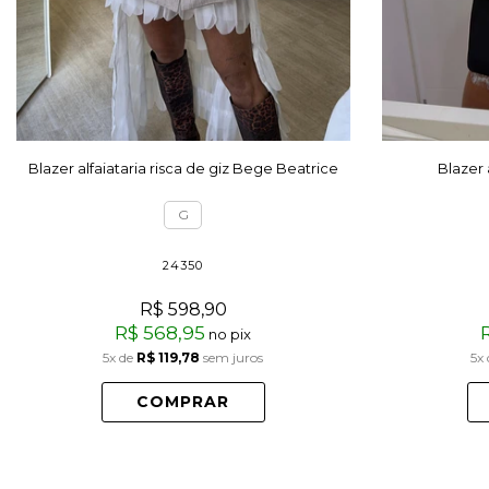
Blazer alfaiataria risca de giz Bege Beatrice
Blazer 
G
24350
R$ 598,90
R$ 568,95
no pix
5x
de
R$ 119,78
sem juros
5x
COMPRAR