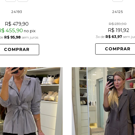
24193
24125
R$ 479,90
R$ 239,90
R$ 455,90
R$ 191,92
no pix
3x
de
R$ 63,97
sem ju
de
R$ 95,98
sem juros
COMPRAR
COMPRAR