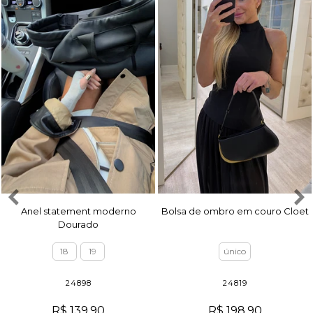
Anel statement moderno
Bolsa de ombro em couro Cloet
Dourado
18
19
único
24898
24819
R$ 139,90
R$ 198,90