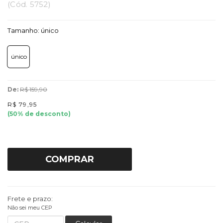
(
Cód.
5752
)
Tamanho:
único
único
De:
R$ 159,90
R$ 79,95
(
50
% de desconto)
COMPRAR
Frete e prazo:
Não sei meu CEP