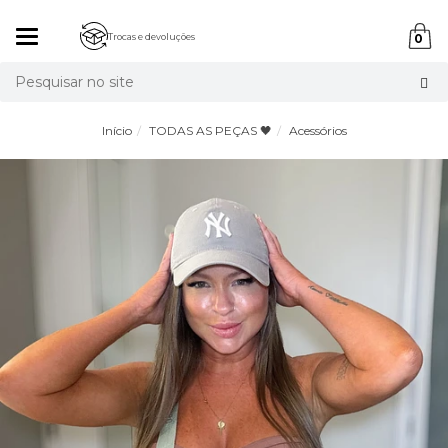
Mudar
Trocas e devoluções
0
navegação
Busca
Início
TODAS AS PEÇAS 🖤
Acessórios