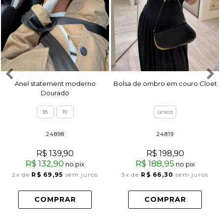
Anel statement moderno
Bolsa de ombro em couro Cloet
Dourado
18
19
único
24898
24819
R$ 139,90
R$ 198,90
R$ 132,90
R$ 188,95
no pix
no pix
2x
de
R$ 69,95
sem juros
3x
de
R$ 66,30
sem juros
COMPRAR
COMPRAR