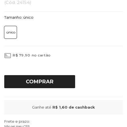
(
Cód.
24154
)
Tamanho:
único
único
R$ 79,90
no cartão
COMPRAR
Ganhe até
R$ 1,60
de cashback
Frete e prazo:
Não sei meu CEP