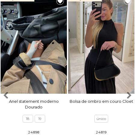
Anel statement moderno
Bolsa de ombro em couro Cloet
Dourado
18
19
único
24898
24819