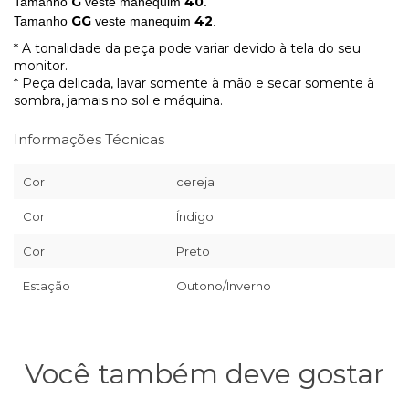
G
40
Tamanho
veste manequim
.
GG
42
Tamanho
veste manequim
.
* A tonalidade da peça pode variar devido à tela do seu
monitor.
* Peça delicada, lavar somente à mão e secar somente à
sombra, jamais no sol e máquina.
Informações Técnicas
Cor
cereja
Cor
Índigo
Cor
Preto
Estação
Outono/Inverno
Você também deve gostar