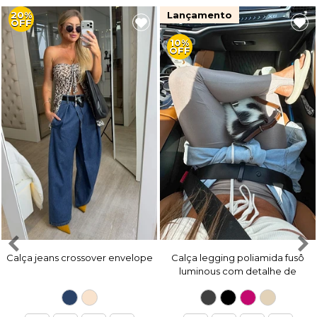
20%
Lançamento
OFF
10%
OFF
Calça jeans crossover envelope
Calça legging poliamida fusô
luminous com detalhe de
pezinho