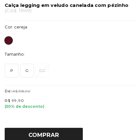
Calça legging em veludo canelada com pézinho
(
Cód.
1949
)
Cor:
cereja
Tamanho:
P
G
GG
De:
R$ 198,90
R$ 99,90
(
50
% de desconto)
COMPRAR