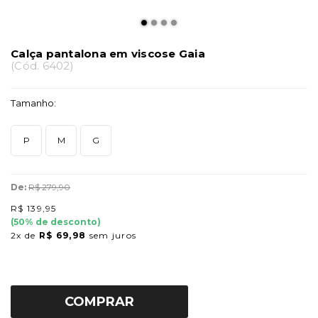
Calça pantalona em viscose Gaia
(
Cód.
6402
)
Tamanho:
P
M
G
De:
R$ 279,90
R$ 139,95
(
50
% de desconto)
2x
de
R$ 69,98
sem juros
COMPRAR