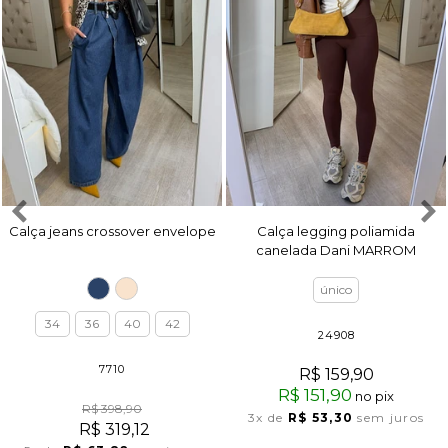
Calça jeans crossover envelope
Calça legging poliamida
canelada Dani MARROM
único
34
36
40
42
24908
7710
R$ 159,90
R$ 151,90
no pix
R$ 398,90
3x
de
R$ 53,30
sem juros
R$ 319,12