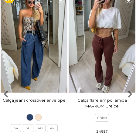
Calça jeans crossover envelope
Calça flare em poliamida
MARROM Greice
único
34
36
40
42
24897