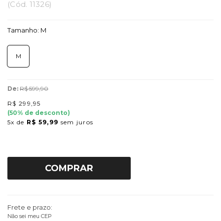
(
Cód.
11326
)
Tamanho:
M
M
De:
R$ 599,90
R$ 299,95
(
50
% de desconto)
5x
de
R$ 59,99
sem juros
COMPRAR
Frete e prazo:
Não sei meu CEP