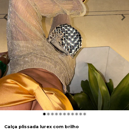
Calça plissada lurex com brilho