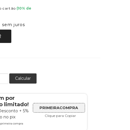
 cartão
(
10
% de
sem juros
7
R
Calcular
m por
 limitado!
PRIMEIRACOMPRA
Desconto + 5%
Clique para Copiar
 no pix
a primeira compra