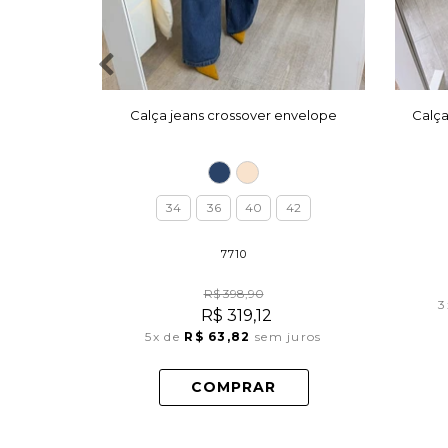
Calça jeans crossover envelope
Calç
34
36
40
42
7710
R$ 398,90
3
R$ 319,12
5x
de
R$ 63,82
sem juros
COMPRAR