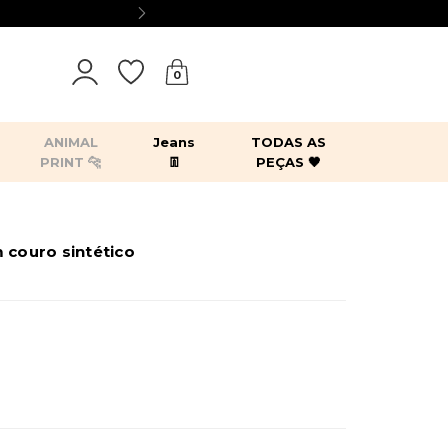
0
ANIMAL
Jeans
TODAS AS
PRINT 🐆
👖
PEÇAS 🖤
tops
bodies
blazers
kimonos
 couro sintético
es
acessórios