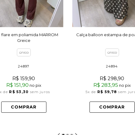
a flare em poliamida MARROM
Calça balloon estampa de po
Greice
único
único
24897
24894
R$ 159,90
R$ 298,90
R$ 151,90
R$ 283,95
no pix
no pix
x
de
R$ 53,30
sem juros
5x
de
R$ 59,78
sem jur
COMPRAR
COMPRAR