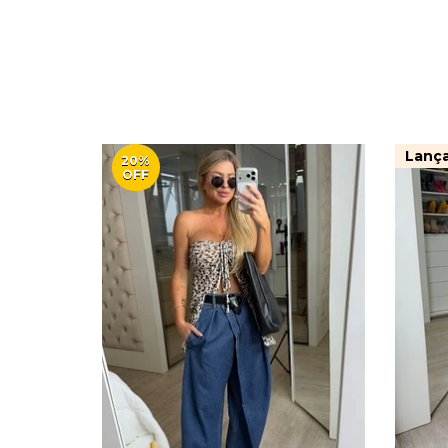
Lanç
20%
OFF