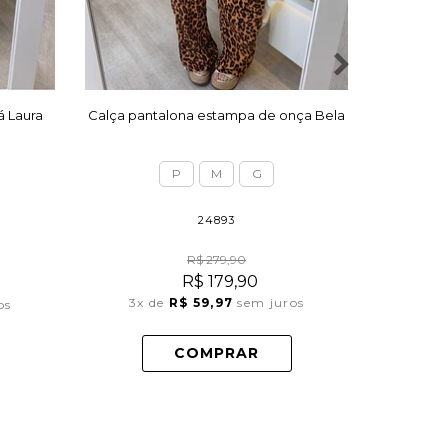
á Laura
Calça pantalona estampa de onça Bela
Calça 
P
M
G
24893
R$ 279,90
R$ 179,90
3x
de
R$ 59,97
sem juros
os
4x
COMPRAR