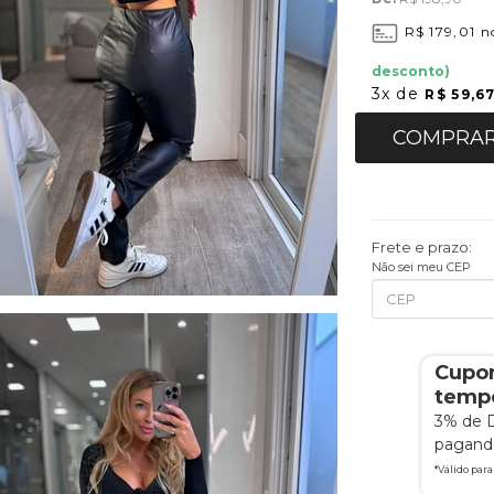
R$ 179,01
no
desconto)
3x
de
R$ 59,6
COMPRA
Frete e prazo:
Não sei meu CEP
Cupo
tempo
3% de 
pagando
*Válido par