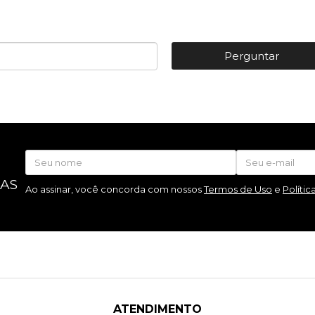
Perguntar
 AS
Ao assinar, você concorda com nossos
Termos de Uso
e
Polític
ATENDIMENTO