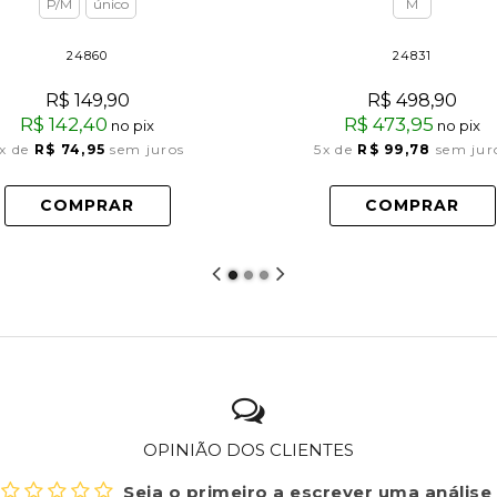
P/M
único
M
24860
24831
R$ 149,90
R$ 498,90
R$ 142,40
R$ 473,95
no pix
no pix
x
de
R$ 74,95
sem juros
5x
de
R$ 99,78
sem jur
COMPRAR
COMPRAR
OPINIÃO DOS CLIENTES
Seja o primeiro a escrever uma análise