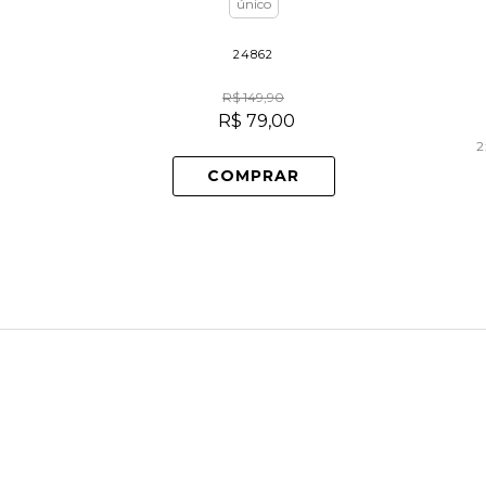
único
24862
R$ 149,90
R$ 79,00
2
COMPRAR