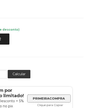
e desconto)
R
Calcular
m por
 limitado!
PRIMEIRACOMPRA
Desconto + 5%
Clique para Copiar
 no pix