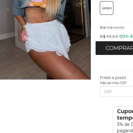
único
De:
R$ 149,90
R$ 99,90
(
33
% d
COMPRA
Frete e prazo:
Não sei meu CEP
Cupo
tempo
3% de 
pagando