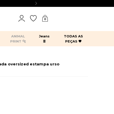
0
ANIMAL
Jeans
TODAS AS
PRINT 🐆
👖
PEÇAS 🖤
tops
bodies
blazers
kimonos
gada oversized estampa urso
es
acessórios