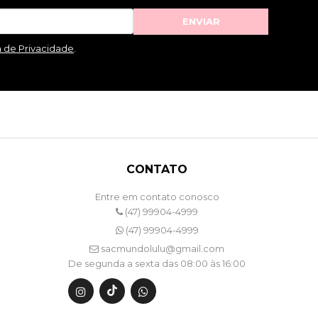
ENVIAR
a de Privacidade
.
CONTATO
Entre em contato conosco
(47) 99904-4999
(47) 99904-4999
sacmundolulu@gmail.com
De segunda a sexta das 08:00 às 16:00