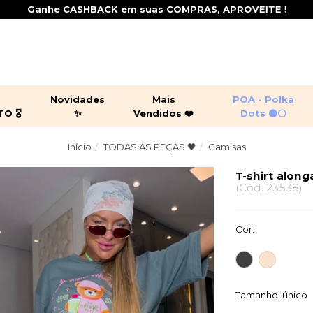
Ganhe CASHBACK em suas COMPRAS, APROVEITE !
+
Novidades
Mais
POA - Polka
 🎖️
✨
Vendidos ❤️
Dots ⚫⚪
Início
TODAS AS PEÇAS 🖤
Camisas
ging por 299,90 🎖️
juntos
peças leves
croppeds
sas
casacos
jaquetas
T-shirt alon
(
Cód.
23538
)
shorts
macacõ
Cor:
Tamanho:
único