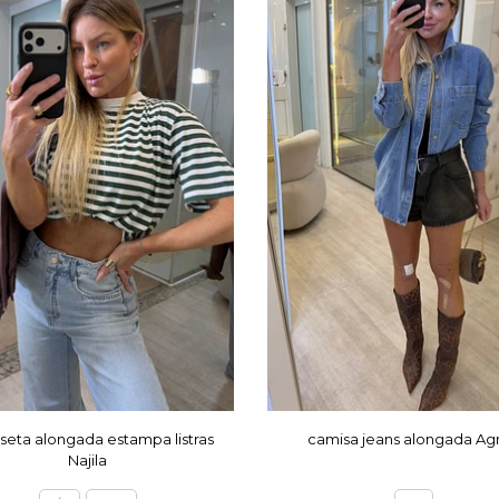
eta alongada estampa listras
camisa jeans alongada Ag
Najila