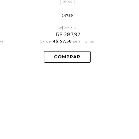
único
24789
R$ 359,90
R$ 287,92
5x
de
R$ 57,58
sem juros
os
3x
COMPRAR