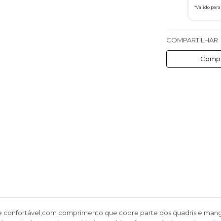
*Válido par
COMPARTILHAR
Compa
e confortável,com comprimento que cobre parte dos quadris e mang