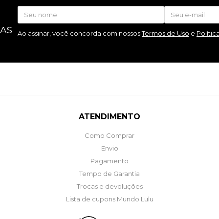
 AS
Ao assinar, você concorda com nossos
Termos de Uso
e
Polític
ATENDIMENTO
Como Comprar
Envio
Pagamento
Tempo de Garantia
Trocas e devoluções
Lista de cupons Mundo Lulu