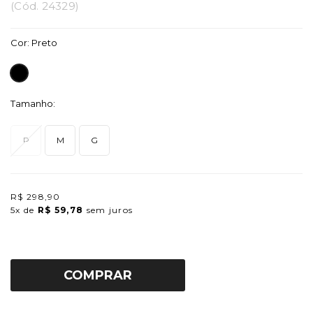
(
Cód.
24329
)
Cor:
Preto
Tamanho:
P
M
G
R$ 298,90
5x
de
R$ 59,78
sem juros
COMPRAR