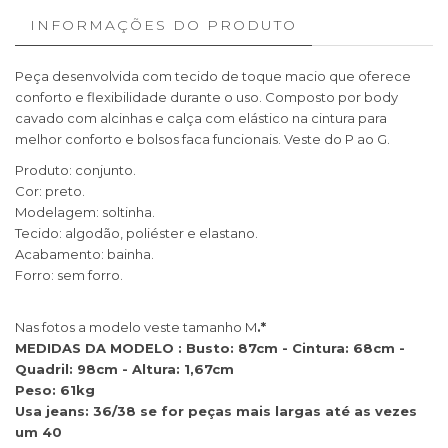
INFORMAÇÕES DO PRODUTO
Peça desenvolvida com tecido de toque macio que oferece
conforto e flexibilidade durante o uso. Composto por body
cavado com alcinhas e calça com elástico na cintura para
melhor conforto e bolsos faca funcionais. Veste do P ao G.
Produto: conjunto.
Cor: preto.
Modelagem: soltinha.
Tecido: algodão, poliéster e elastano.
Acabamento: bainha.
Forro: sem forro.
Nas fotos a modelo veste tamanho M
.*
​MEDIDAS DA MODELO : Busto: 87cm - Cintura: 68cm -
Quadril: 98cm - Altura: 1,67cm
Peso: 61kg
Usa jeans: 36/38 se for peças mais largas até as vezes
um 40