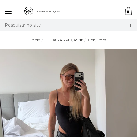
Mudar
Trocas e devoluções
0
navegação
Busca
Início
TODAS AS PEÇAS 🖤
Conjuntos