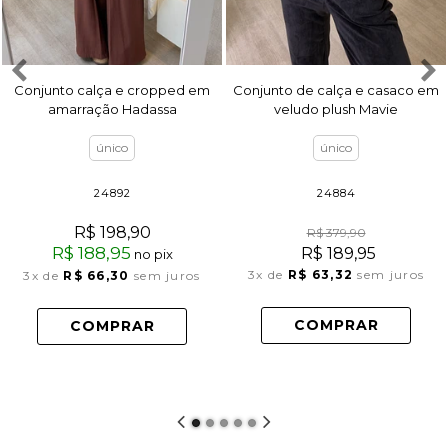
Conjunto calça e cropped em
Conjunto de calça e casaco em
amarração Hadassa
veludo plush Mavie
único
único
24892
24884
R$ 198,90
R$ 379,90
R$ 188,95
R$ 189,95
no pix
3x
de
R$ 63,32
sem juros
3x
de
R$ 66,30
sem juros
COMPRAR
COMPRAR