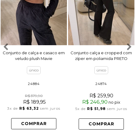
Conjunto de calça e casaco em
Conjunto calça e cropped com
veludo plush Mavie
zíper em poliamida PRETO
Melissa
único
único
24884
24874
R$ 259,90
R$ 379,90
R$ 246,90
R$ 189,95
no pix
3x
de
R$ 63,32
sem juros
5x
de
R$ 51,98
sem juros
COMPRAR
COMPRAR