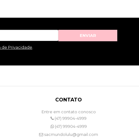
ENVIAR
a de Privacidade
.
CONTATO
Entre em contato conosco
(47) 99904-4999
(47) 99904-4999
sacmundolulu@gmail.com