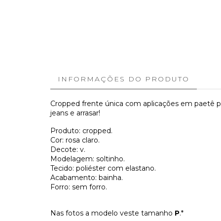
INFORMAÇÕES DO PRODUTO
Cropped frente única com aplicações em paetê pos
jeans e arrasar!
Produto: cropped.
Cor: rosa claro.
Decote: v.
Modelagem: soltinho.
Tecido: poliéster com elastano.
Acabamento: bainha.
Forro: sem forro.
Nas fotos a modelo veste tamanho
P
.*