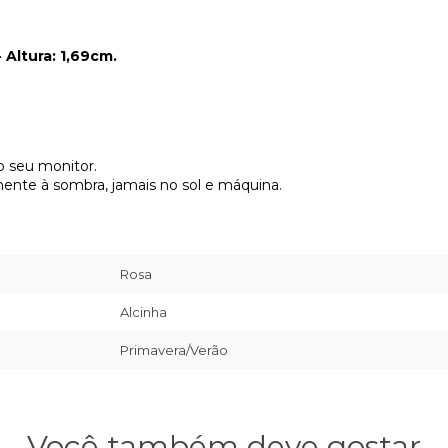
 Altura: 1,69cm.
do seu monitor.
mente à sombra, jamais no sol e máquina.
Rosa
Alcinha
Primavera/Verão
Você também deve gostar