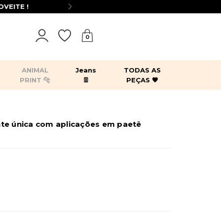
0
ANIMAL
Jeans
TODAS AS
PRINT 🐆
👖
PEÇAS 🖤
tops
bodies
blazers
kimonos
te única com aplicações em paetê
es
acessórios