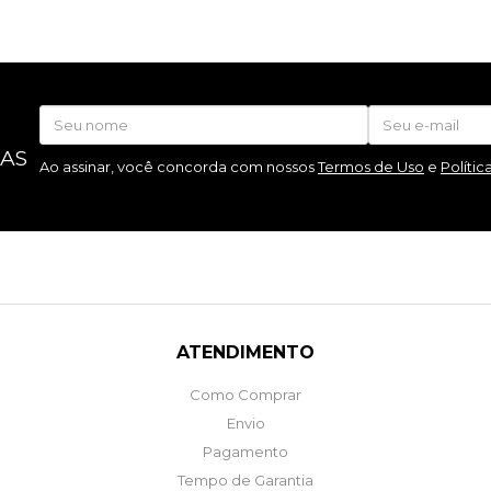
 AS
Ao assinar, você concorda com nossos
Termos de Uso
e
Polític
ATENDIMENTO
Como Comprar
Envio
Pagamento
Tempo de Garantia