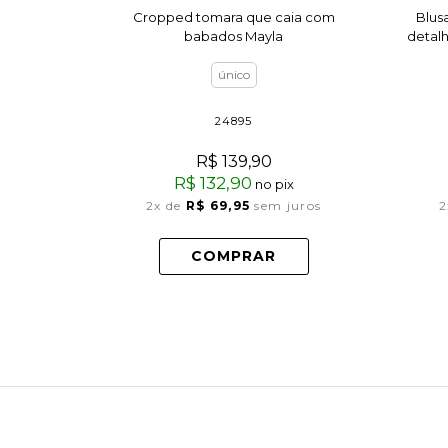
Cropped tomara que caia com
Blus
babados Mayla
detal
único
24895
R$ 139,90
R$ 132,90
no pix
2x
de
R$ 69,95
sem juros
2
COMPRAR