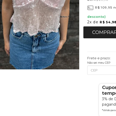
R$ 109,95
n
desconto)
2x
de
R$ 54,9
COMPRA
Frete e prazo:
Não sei meu CEP
Cupo
tempo
3% de 
pagando
*Válido par