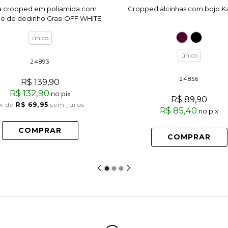
a cropped em poliamida com
Cropped alcinhas com bojo 
he de dedinho Grasi OFF WHITE
único
único
24893
24856
R$ 139,90
R$ 132,90
no pix
R$ 89,90
x
de
R$ 69,95
sem juros
R$ 85,40
no pix
COMPRAR
COMPRAR