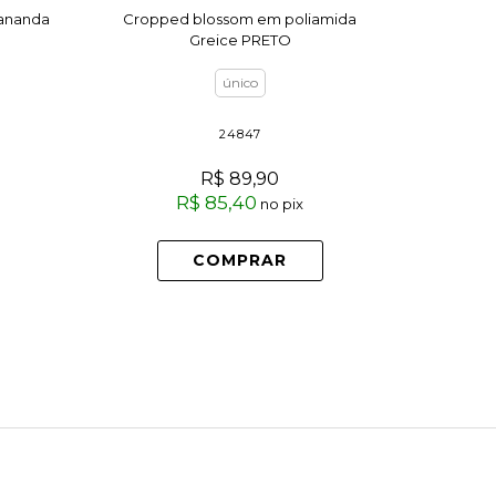
Kananda
Cropped blossom em poliamida
Cropped t
Greice PRETO
no
único
24847
R$ 89,90
R$ 85,40
no pix
2x
COMPRAR