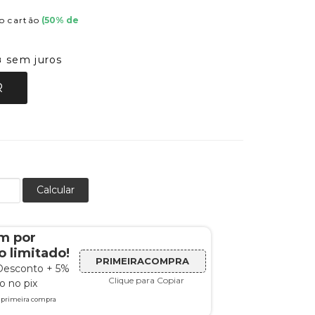
o cartão
(
50
% de
sem juros
8
R
Calcular
m por
 limitado!
PRIMEIRACOMPRA
Desconto + 5%
Clique para Copiar
 no pix
a primeira compra