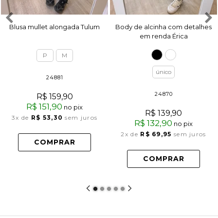
Blusa mullet alongada Tulum
Body de alcinha com detalhes
em renda Érica
P
M
único
24881
24870
R$ 159,90
R$ 151,90
no pix
R$ 139,90
3x
de
R$ 53,30
sem juros
R$ 132,90
no pix
2x
de
R$ 69,95
sem juros
COMPRAR
COMPRAR