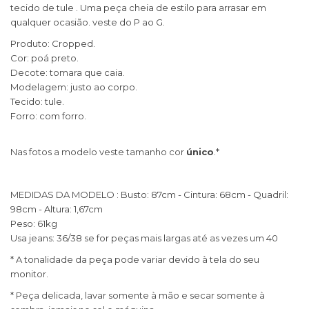
tecido de tule . Uma peça cheia de estilo para arrasar em
qualquer ocasião. veste do P ao G.
Produto: Cropped.
Cor: poá preto.
Decote: tomara que caia.
Modelagem: justo ao corpo.
Tecido: tule.
Forro: com forro.
Nas fotos a modelo veste tamanho cor
único
.*
​MEDIDAS DA MODELO : Busto: 87cm - Cintura: 68cm - Quadril:
98cm - Altura: 1,67cm
Peso: 61kg
Usa jeans: 36/38 se for peças mais largas até as vezes um 40
* A tonalidade da peça pode variar devido à tela do seu
monitor.
* Peça delicada, lavar somente à mão e secar somente à