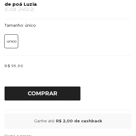
de poá Luzia
(
Cód.
24502
)
Tamanho:
único
único
R$ 99,90
COMPRAR
Ganhe até
R$ 2,00
de cashback