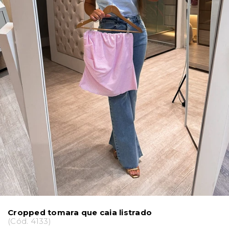
Cropped tomara que caia listrado
(
Cód.
4133
)