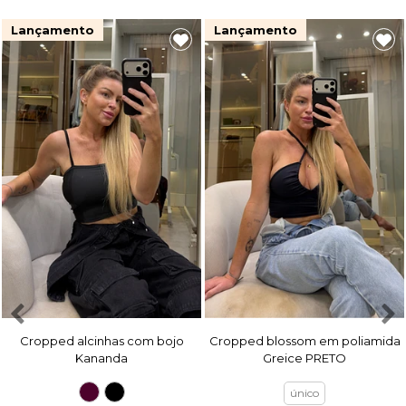
Lançamento
Lançamento
Cropped alcinhas com bojo
Cropped blossom em poliamida
Kananda
Greice PRETO
único