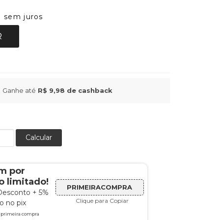
sem juros
8
R
Ganhe até
R$ 9,98
de cashback
Calcular
m por
 limitado!
PRIMEIRACOMPRA
Desconto + 5%
Clique para Copiar
 no pix
a primeira compra