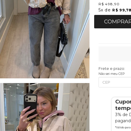
R$ 498,90
5x
de
R$ 99,7
COMPRA
Frete e prazo:
Não sei meu CEP
Cupo
tempo
3% de 
pagando
*Válido par