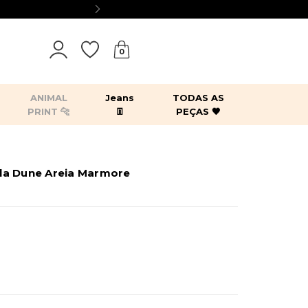
0
ANIMAL
Jeans
TODAS AS
PRINT 🐆
👖
PEÇAS 🖤
tops
bodies
blazers
kimonos
la Dune Areia Marmore
es
acessórios