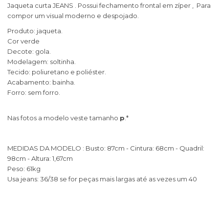
Jaqueta curta JEANS . Possui fechamento frontal em zíper , Para
compor um visual moderno e despojado.
Produto: jaqueta.
Cor verde
Decote: gola.
Modelagem: soltinha.
Tecido: poliuretano e poliéster.
Acabamento: bainha.
Forro: sem forro.
Nas fotos a modelo veste tamanho
p
.*
​MEDIDAS DA MODELO : Busto: 87cm - Cintura: 68cm - Quadril:
98cm - Altura: 1,67cm
Peso: 61kg
Usa jeans: 36/38 se for peças mais largas até as vezes um 40