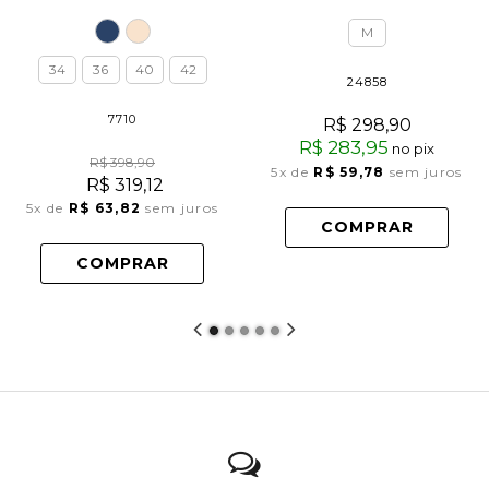
PRETO
M
34
36
40
42
24858
7710
R$ 298,90
R$ 283,95
no pix
R$ 398,90
5x
de
R$ 59,78
sem juros
R$ 319,12
5x
de
R$ 63,82
sem juros
COMPRAR
COMPRAR