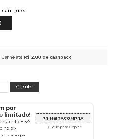
sem juros
5
R
Ganhe até
R$ 2,80
de cashback
Calcular
m por
 limitado!
PRIMEIRACOMPRA
Desconto + 5%
Clique para Copiar
 no pix
a primeira compra