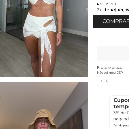
R$ 139,90
2x
de
R$ 69,9
COMPRA
Frete e prazo:
Não sei meu CEP
Cupo
tempo
3% de 
pagando
*Válido par