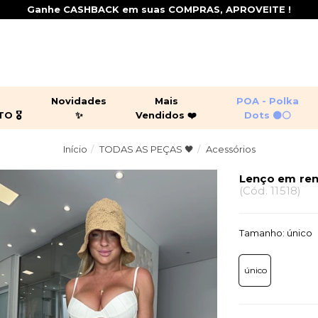
Ganhe CASHBACK em suas COMPRAS, APROVEITE !
+
Novidades
Mais
POA - Polka
 🎖️
✨
Vendidos ❤️
Dots ⚫⚪
Início
TODAS AS PEÇAS 🖤
Acessórios
ging por 299,90 🎖️
juntos
peças leves
croppeds
sas
casacos
jaquetas
Lenço em re
(
Cód.
11518
)
shorts
macacõ
Tamanho:
único
único