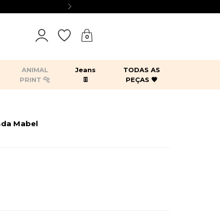
0
ANIMAL
Jeans
TODAS AS
PRINT 🐆
👖
PEÇAS 🖤
tops
bodies
blazers
kimonos
nda Mabel
es
acessórios