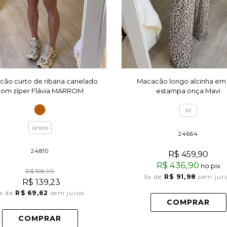
ão curto de ribana canelado
Macacão longo alcinha em 
om zíper Flávia MARROM
estampa onça Mavi
M
único
24664
24810
R$ 459,90
R$ 436,90
no pix
R$ 198,90
5x
de
R$ 91,98
sem jur
R$ 139,23
x
de
R$ 69,62
sem juros
COMPRAR
COMPRAR