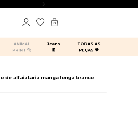
0
ANIMAL
Jeans
TODAS AS
PRINT 🐆
👖
PEÇAS 🖤
tops
bodies
blazers
kimonos
o de alfaiataria manga longa branco
es
acessórios