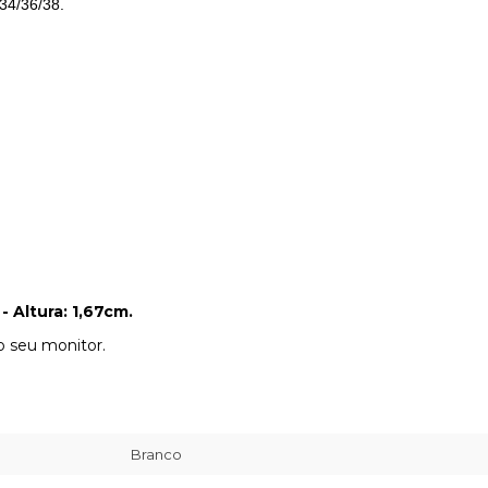
34/36/38.
- Altura: 1,67cm.
do seu monitor.
Branco