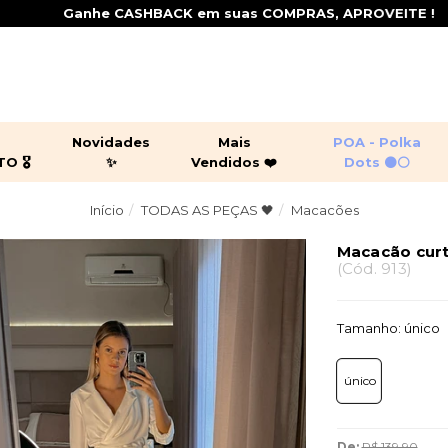
Ganhe CASHBACK em suas COMPRAS, APROVEITE !
+
Novidades
Mais
POA - Polka
 🎖️
✨
Vendidos ❤️
Dots ⚫⚪
Início
TODAS AS PEÇAS 🖤
Macacões
ging por 299,90 🎖️
juntos
peças leves
croppeds
sas
casacos
jaquetas
Macacão curt
(
Cód.
913
)
shorts
macacõ
Tamanho:
único
único
De:
R$ 139,90