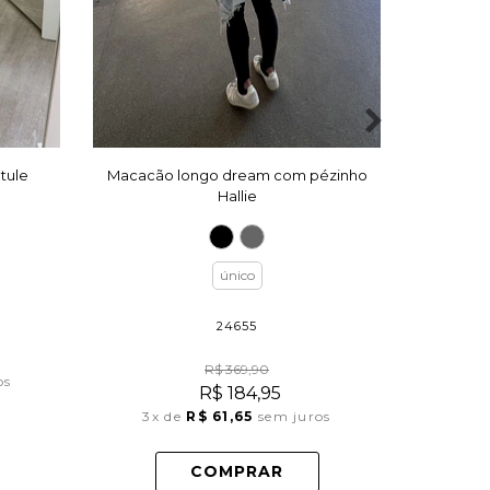
tule
Macacão longo dream com pézinho
Macacão 
Hallie
único
24655
R$ 369,90
3x
os
R$ 184,95
3x
de
R$ 61,65
sem juros
COMPRAR