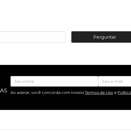
Perguntar
 AS
Ao assinar, você concorda com nossos
Termos de Uso
e
Polític