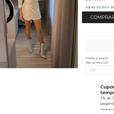
R$ 69,95
(
50
% d
COMPRA
Frete e prazo:
Não sei meu CEP
Cupo
tempo
3% de 
pagando
*Válido par