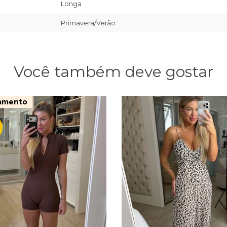
Longa
Primavera/Verão
Você também deve gostar
amento