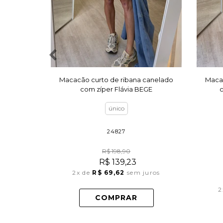
Macacão curto de ribana canelado
Macac
com zíper Flávia BEGE
c
único
24827
R$ 198,90
R$ 139,23
2x
de
R$ 69,62
sem juros
2
COMPRAR