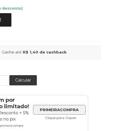
e desconto)
R
Ganhe até
R$ 1,40
de cashback
Calcular
m por
 limitado!
PRIMEIRACOMPRA
Desconto + 5%
Clique para Copiar
 no pix
a primeira compra