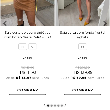
Saia curta de couro sintético
Saia curta com fenda frontal
com botão Greta CARAMELO
Aghata
M
G
38
24869
24866
R$ 159,90
R$ 279,90
R$ 111,93
R$ 139,95
2x
de
R$ 55,97
sem juros
2x
de
R$ 69,98
sem juros
COMPRAR
COMPRAR