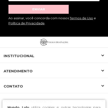
ENVIAR
Ao assinar, você concorda com nossos
Termos de Uso
e
Política de Privacidade
.
Trocas e devoluções
INSTITUCIONAL
ATENDIMENTO
CONTATO
FORMAS DE PAGAMENTO
Mundo Lulu
utiliza cookies e outras tecnologias para