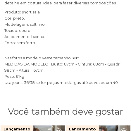
detalhe em costura, Ideal para fazer diversas composições.
Produto: short saia.
Cor: preto.
Modelagem: soltinho.
Tecido: couro.
Acabamento: bainha.
Forro: sem forro.
Nas fotos a modelo veste tamanho
38
*
​MEDIDAS DA MODELO : Busto: 87cm - Cintura: 68cm - Quadril:
98cm - Altura: 1,67cm
Peso: 61kg
Usa jeans: 36/38 se for peças mais largas até as vezes um 40
Você também deve gostar
Lançamento
Lançamento