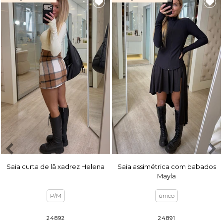
Saia curta de lã xadrez Helena
Saia assimétrica com babados
Mayla
P/M
único
24892
24891