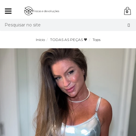
Mudar
Trocas e devoluções
0
navegação
Busca
Início
TODAS AS PEÇAS 🖤
Tops