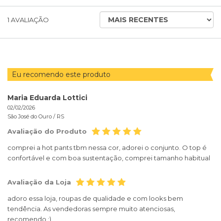
ORDENAR
1
AVALIAÇÃO
AVALIAÇÕES
POR
Eu recomendo este produto
Maria Eduarda Lottici
02/02/2026
São José do Ouro /
RS
Avaliação do Produto
comprei a hot pants tbm nessa cor, adorei o conjunto. O top é
confortável e com boa sustentação, comprei tamanho habitual
Avaliação da Loja
adoro essa loja, roupas de qualidade e com looks bem
tendência. As vendedoras sempre muito atenciosas,
recomendo :)