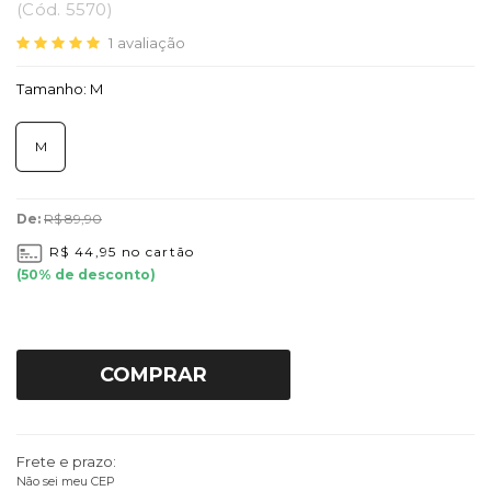
(
Cód.
5570
)
1
avaliação
Tamanho:
M
M
De:
R$ 89,90
R$ 44,95
no cartão
(
50
% de desconto)
COMPRAR
Frete e prazo:
Não sei meu CEP