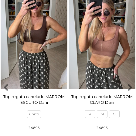
Top regata canelado MARROM
Top regata canelado MARROM
ESCURO Dani
CLARO Dani
único
P
M
G
24896
24895