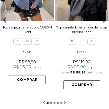
Top regata canelado MARROM
Top canelado estampa de listras
Dani
bicolor Jade
P
M
G
P
M
G
24871
24844
R$ 98,90
R$ 119,90
R$ 93,95
R$ 113,90
no pix
no pix
2x
de
R$ 59,95
sem juros
COMPRAR
COMPRAR