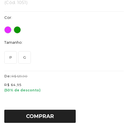
(
Cód.
1051
)
Cor:
Tamanho:
P
G
De:
R$ 129,90
R$ 64,95
(
50
% de desconto)
COMPRAR