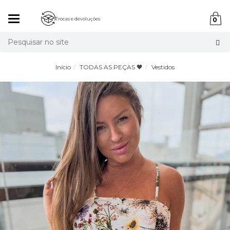
Mudar
Trocas e devoluções
0
navegação
Busca
Início
TODAS AS PEÇAS 🖤
Vestidos