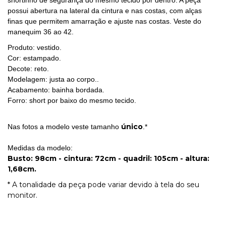
shortinho de segurança do mesmo tecido por dentro. A peça
possui abertura na lateral da cintura e nas costas, com alças
finas que permitem amarração e ajuste nas costas. Veste do
manequim 36 ao 42.
Produto: vestido.
Cor: estampado.
Decote: reto.
Modelagem: justa ao corpo..
Acabamento: bainha bordada.
Forro: short por baixo do mesmo tecido.
único
Nas fotos a modelo veste tamanho
.*
Medidas da modelo:
Busto: 98cm - cintura: 72cm - quadril: 105cm - altura:
1,68cm.
* A tonalidade da peça pode variar devido à tela do seu
monitor.