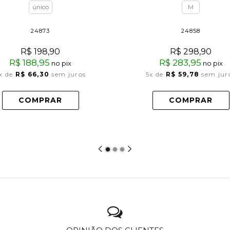
único
M
24873
24858
R$ 198,90
R$ 298,90
R$ 188,95
R$ 283,95
no pix
no pix
x
de
R$ 66,30
sem juros
5x
de
R$ 59,78
sem jur
COMPRAR
COMPRAR