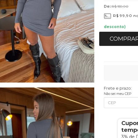
De:
R$ 159,90
R$ 99,90
no
desconto)
COMPRA
Frete e prazo:
Não sei meu CEP
Cupo
tempo
3% de 