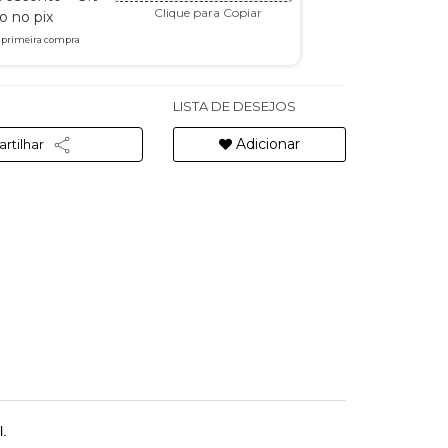
Clique para Copiar
 no pix
a primeira compra
LISTA DE DESEJOS
Adicionar
rtilhar
l.