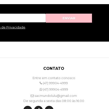
ENVIAR
a de Privacidade
.
CONTATO
Entre em contato conosco
(47) 99904-4999
(47) 99904-4999
sacmundolulu@gmail.com
De segunda a sexta das 08:00 às 16:00