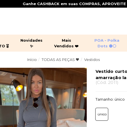
Ganhe CASHBACK em suas COMPRAS, APROVEITE !
+
Novidades
Mais
POA - Polka
 🎖️
✨
Vendidos ❤️
Dots ⚫⚪
Início
TODAS AS PEÇAS 🖤
Vestidos
ging por 299,90 🎖️
juntos
peças leves
croppeds
sas
casacos
jaquetas
Vestido curt
shorts
macacõ
amarração lat
(
Cód.
2011
)
Tamanho:
único
único