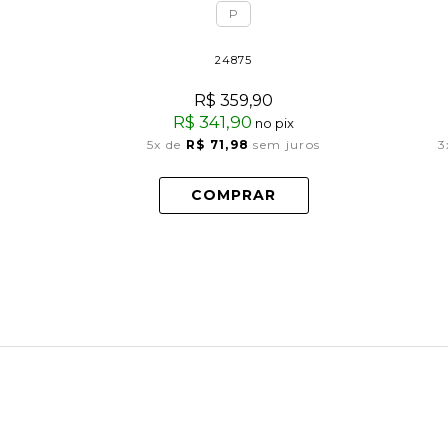
P
24875
R$ 359,90
R$ 341,90
no pix
5x
de
R$ 71,98
sem juros
3
COMPRAR