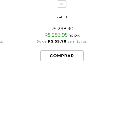
M
24818
R$ 298,90
R$ 283,95
no pix
3x
os
5x
de
R$ 59,78
sem juros
COMPRAR