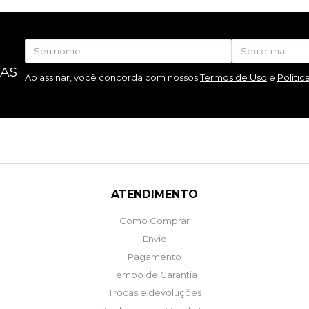
 AS
Ao assinar, você concorda com nossos
Termos de Uso
e
Polític
ATENDIMENTO
Como Comprar
Envio
Pagamento
Tempo de Garantia
Trocas e devoluções