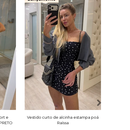
30%
OFF
ort e
Vestido curto de alcinha estampa poá
Vest
 PRETO
Raíssa