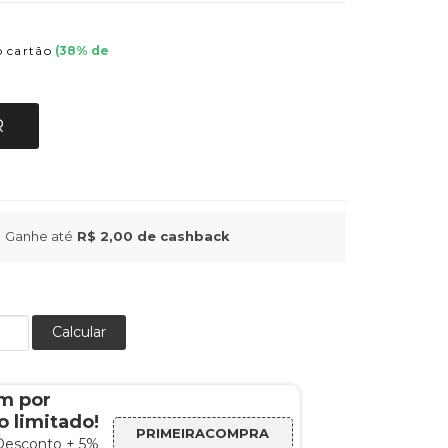
 cartão
(
38
% de
R
Ganhe até
R$ 2,00
de cashback
Calcular
m por
 limitado!
PRIMEIRACOMPRA
Desconto + 5%