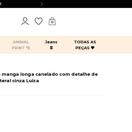
0
ANIMAL
Jeans
TODAS AS
PRINT 🐆
👖
PEÇAS 🖤
tops
bodies
blazers
kimonos
o manga longa canelado com detalhe de
es
acessórios
eral cinza Luiza