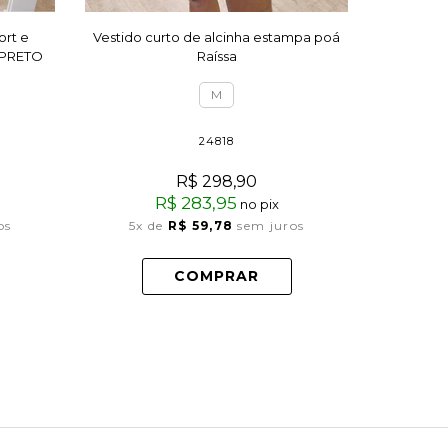
ort e
Vestido curto de alcinha estampa poá
Vest
 PRETO
Raíssa
M
24818
R$ 298,90
R$ 283,95
no pix
3x
os
5x
de
R$ 59,78
sem juros
COMPRAR