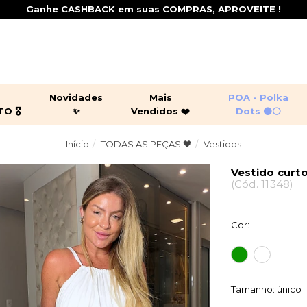
Ganhe CASHBACK em suas COMPRAS, APROVEITE !
+
Novidades
Mais
POA - Polka
 🎖️
✨
Vendidos ❤️
Dots ⚫⚪
Início
TODAS AS PEÇAS 🖤
Vestidos
ging por 299,90 🎖️
juntos
peças leves
croppeds
sas
casacos
jaquetas
Vestido curt
(
Cód.
11348
)
shorts
macacõ
Cor:
Tamanho:
único