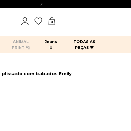
0
ANIMAL
Jeans
TODAS AS
PRINT 🐆
👖
PEÇAS 🖤
tops
bodies
blazers
kimonos
o plissado com babados Emily
es
acessórios