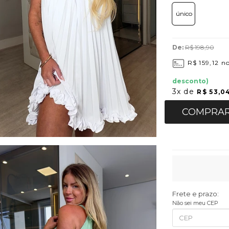
único
De:
R$ 198,90
R$ 159,12
no
desconto)
3x
de
R$ 53,0
COMPRA
Frete e prazo:
Não sei meu CEP