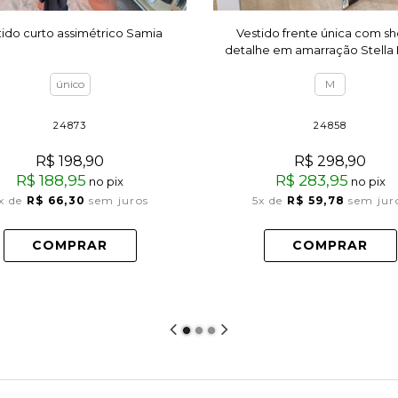
tido curto assimétrico Samia
Vestido frente única com sh
detalhe em amarração Stella
único
M
24873
24858
R$ 198,90
R$ 298,90
R$ 188,95
R$ 283,95
no pix
no pix
x
de
R$ 66,30
sem juros
5x
de
R$ 59,78
sem jur
COMPRAR
COMPRAR