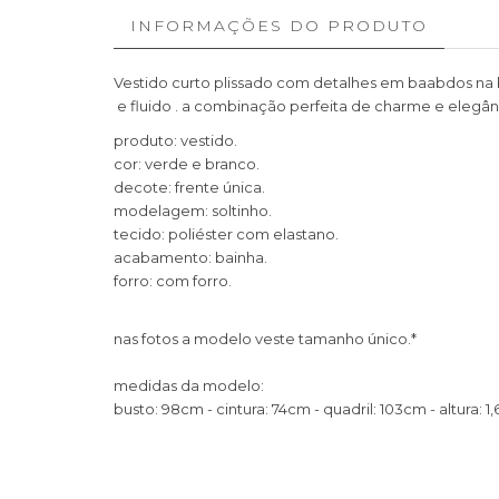
INFORMAÇÕES DO PRODUTO
Vestido curto plissado com detalhes em baabdos na ba
e fluido . a combinação perfeita de charme e elegân
produto: vestido.
cor: verde e branco.
decote: frente única.
modelagem: soltinho.
tecido: poliéster com elastano.
acabamento: bainha.
forro: com forro.
nas fotos a modelo veste tamanho único.*
medidas da modelo:
busto: 98cm - cintura: 74cm - quadril: 103cm - altura: 1