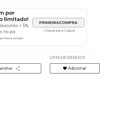
m por
 limitado!
PRIMEIRACOMPRA
Desconto + 5%
Clique para Copiar
 no pix
a primeira compra
LISTA DE DESEJOS
Adicionar
rtilhar