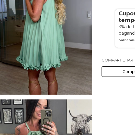
Cupo
tempo
3% de 
pagando
*Válido par
COMPARTILHAR
Compa