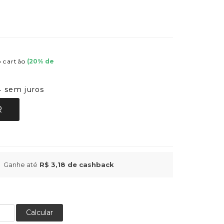
 cartão
(
20
% de
sem juros
4
R
Ganhe até
R$ 3,18
de cashback
Calcular