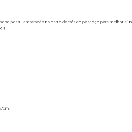
rra possui amarração na parte de trás do pescoço para melhor ajuste
cia.
,67cm.