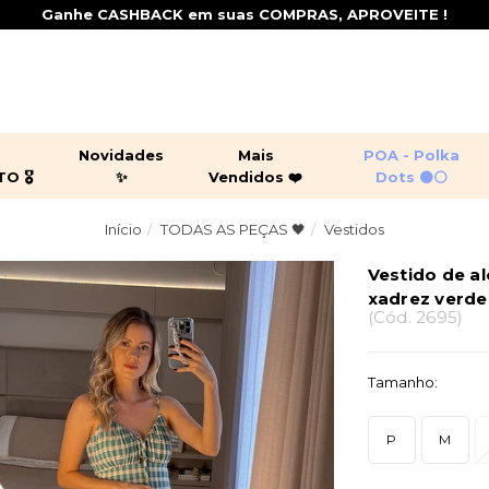
5% OFF no Pix
+
Novidades
Mais
POA - Polka
 🎖️
✨
Vendidos ❤️
Dots ⚫⚪
Início
TODAS AS PEÇAS 🖤
Vestidos
ging por 299,90 🎖️
juntos
peças leves
croppeds
sas
casacos
jaquetas
Vestido de a
shorts
macacõ
xadrez verde
(
Cód.
2695
)
Tamanho:
P
M