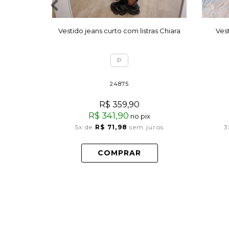
Vestido jeans curto com listras Chiara
Ves
P
24875
R$ 359,90
R$ 341,90
no pix
5x
de
R$ 71,98
sem juros
3
COMPRAR