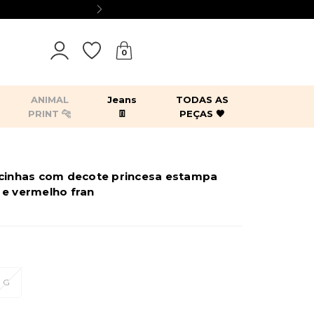
A
0
ANIMAL
Jeans
TODAS AS
PRINT 🐆
👖
PEÇAS 🖤
tops
bodies
blazers
kimonos
lcinhas com decote princesa estampa
es
acessórios
 e vermelho fran
G