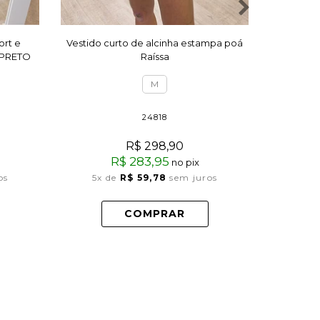
ort e
Vestido curto de alcinha estampa poá
Vest
 PRETO
Raíssa
M
24818
R$ 298,90
R$ 283,95
no pix
3x
os
5x
de
R$ 59,78
sem juros
COMPRAR