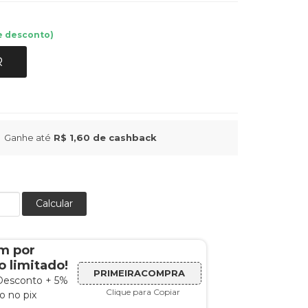
e desconto)
R
Ganhe até
R$ 1,60
de cashback
Calcular
m por
 limitado!
PRIMEIRACOMPRA
Desconto + 5%
Clique para Copiar
 no pix