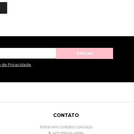
ENVIAR
a de Privacidade
.
CONTATO
Entre em contato conosco
(47) 99904-4999