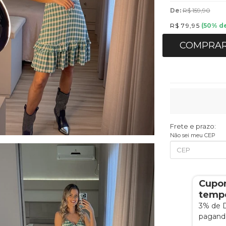
De:
R$ 159,90
R$ 79,95
(
50
% d
COMPRA
Frete e prazo:
Não sei meu CEP
Cupo
tempo
3% de 
pagando