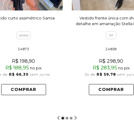
tido curto assimétrico Samia
Vestido frente única com sh
detalhe em amarração Stella
único
M
24873
24858
R$ 198,90
R$ 298,90
R$ 188,95
R$ 283,95
no pix
no pix
x
de
R$ 66,30
sem juros
5x
de
R$ 59,78
sem jur
COMPRAR
COMPRAR