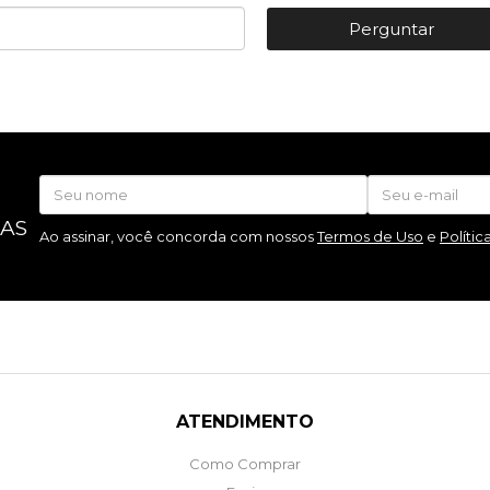
Perguntar
 AS
Ao assinar, você concorda com nossos
Termos de Uso
e
Polític
ATENDIMENTO
Como Comprar