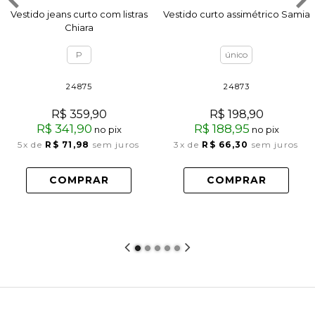
Vestido jeans curto com listras
Vestido curto assimétrico Samia
Chiara
P
único
24875
24873
R$ 359,90
R$ 198,90
R$ 341,90
R$ 188,95
no pix
no pix
5x
de
R$ 71,98
sem juros
3x
de
R$ 66,30
sem juros
COMPRAR
COMPRAR