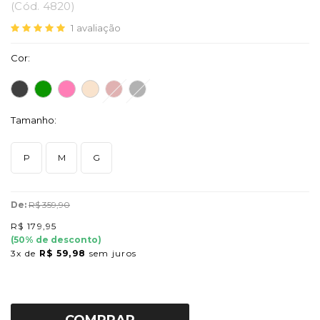
(
Cód.
4820
)
1
avaliação
Cor:
Tamanho:
P
M
G
De:
R$ 359,90
R$ 179,95
(
50
% de desconto)
3x
de
R$ 59,98
sem juros