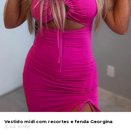
Vestido midi com recortes e fenda Georgina
(
Cód.
5598
)