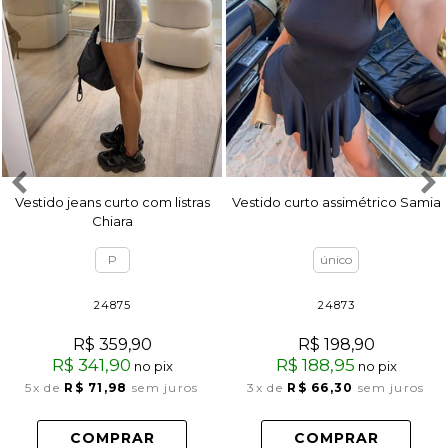
Vestido jeans curto com listras
Vestido curto assimétrico Samia
Chiara
P
único
24875
24873
R$ 359,90
R$ 198,90
R$ 341,90
R$ 188,95
no pix
no pix
5x
de
R$ 71,98
sem juros
3x
de
R$ 66,30
sem juros
COMPRAR
COMPRAR