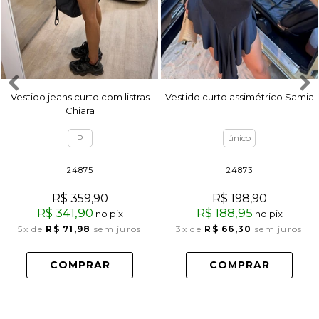
Vestido jeans curto com listras
Vestido curto assimétrico Samia
Chiara
P
único
24875
24873
R$ 359,90
R$ 198,90
R$ 341,90
R$ 188,95
no pix
no pix
5x
de
R$ 71,98
sem juros
3x
de
R$ 66,30
sem juros
COMPRAR
COMPRAR