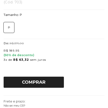
(
Cód.
703
)
Tamanho:
P
P
De:
R$ 379,90
R$ 189,95
(
50
% de desconto)
3x
de
R$ 63,32
sem juros
COMPRAR
Frete e prazo:
Não sei meu CEP