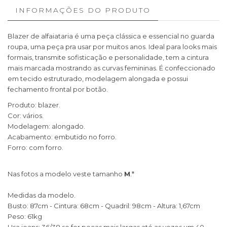
INFORMAÇÕES DO PRODUTO
Blazer de alfaiataria é uma peça clássica e essencial no guarda
roupa, uma peça pra usar por muitos anos. Ideal para looks mais
formais, transmite sofisticação e personalidade, tem a cintura
mais marcada mostrando as curvas femininas. É confeccionado
em tecido estruturado, modelagem alongada e possui
fechamento frontal por botão.
Produto: blazer.
Cor: vários.
Modelagem: alongado.
Acabamento: embutido no forro.
Forro: com forro.
Nas fotos a modelo veste tamanho
M
.*
Medidas da modelo.
Busto: 87cm - Cintura: 68cm - Quadril: 98cm - Altura: 1,67cm
Peso: 61kg
Usa jeans: 36/38 se for peças mais largas até as vezes um 40