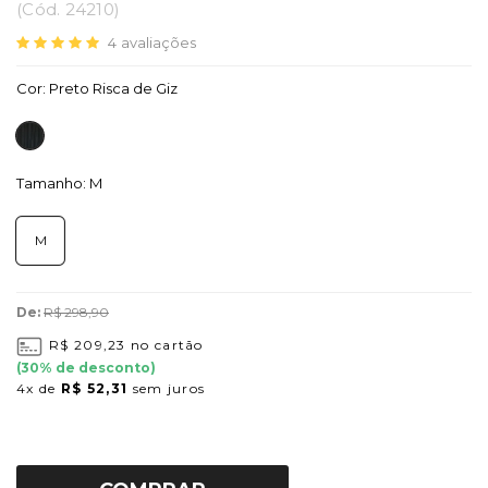
(
Cód.
24210
)
4
avaliações
Cor:
Preto Risca de Giz
Tamanho:
M
M
De:
R$ 298,90
R$ 209,23
no cartão
(
30
% de desconto)
4x
de
R$ 52,31
sem juros