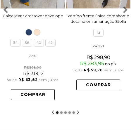
Calça jeans crossover envelope
Vestido frente única com short e
detalhe em amarração Stella
PRETO
M
34
36
40
42
24858
7710
R$ 298,90
R$ 283,95
no pix
R$ 398,90
5x
de
R$ 59,78
sem juros
R$ 319,12
5x
de
R$ 63,82
sem juros
COMPRAR
COMPRAR