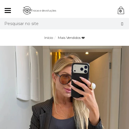
Mudar
Trocas e devoluções
0
navegação
Busca
Início
Mais Vendidos ❤️