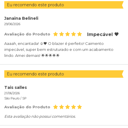
Eu recomendo este produto
Janaina Belineli
29/06/2026
Avaliação do Produto
Impecável 🖤
Aaaah, encantada! ☺️🖤 O blazer é perfeito! Caimento
impecável, super bem estruturado e com um acabamento
lindo. Amei demais! 🌟🌟🌟🌟🌟
Eu recomendo este produto
Tais salles
21/06/2026
São Paulo /
SP
Avaliação do Produto
Esta avaliação não possui comentários.