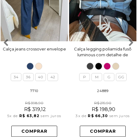
Calça jeans crossover envelope
Calça legging poliamida fusô
luminous com detalhe de
pezinho
34
36
40
42
P
M
G
GG
7710
24889
R$ 398,90
R$ 219,90
R$ 319,12
R$ 198,90
5x
de
R$ 63,82
sem juros
3x
de
R$ 66,30
sem juros
COMPRAR
COMPRAR