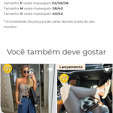
Tamanho
P
veste manequim
34/36/38
.
Tamanho
M
veste manequim
38/40
.
Tamanho
G
veste manequim
40/42
.
* A tonalidade da peça pode variar devido à tela do seu
monitor.
Você também deve gostar
20%
Lançamento
OFF
10%
OFF