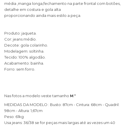
média ,manga longa,fechamento na parte frontal com botões,
detalhe em costura e gola alta
proporcionando ainda mais estilo a peça.
Produto: jaqueta.
Cor: jeans médio.
Decote: gola colarinho.
Modelagem: soltinha.
Tecido: 100% algodão.
Acabamento: bainha.
Forro: sem forro.
Nas fotos a modelo veste tamanho
M
.*
​MEDIDAS DA MODELO : Busto: 87cm - Cintura: 68cm - Quadril:
98cm - Altura: 1,67cm
Peso: 61kg
Usa jeans: 36/38 se for peças mais largas até as vezes um 40