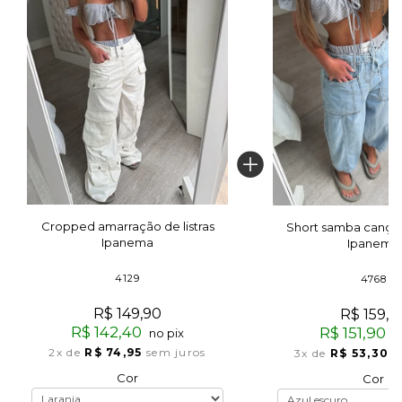
Cropped amarração de listras
Short samba canção 
Ipanema
Ipanema
4129
4768
R$ 149,90
R$ 159,9
R$ 142,40
R$ 151,90
no pix
n
2x
de
R$ 74,95
sem juros
3x
de
R$ 53,30
s
Cor
Cor