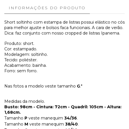
INFORMAÇÕES DO PRODUTO
Short soltinho com estampa de listras possui elástico no cós
para melhor ajuste e bolsos faca funcionais. A cara de verão.
Dica: faz conjunto com nosso cropped de listras Ipanema.
Produto: short.
Cor: estampado.
Modelagem: soltinho.
Tecido: poliéster.
Acabamento: bainha.
Forro: sem forro.
Nas fotos a modelo veste tamanho
G
.*
Medidas da modelo.
Busto: 98cm - Cintura: 72cm - Quadril: 105cm - Altura:
1,68cm.
Tamanho
P
veste manequim
34/36
.
Tamanho
M
veste manequim
38/40
.